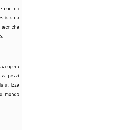
ne con un
estiere da
e tecniche
e.
 sua opera
essi pezzi
s utilizza
 nel mondo