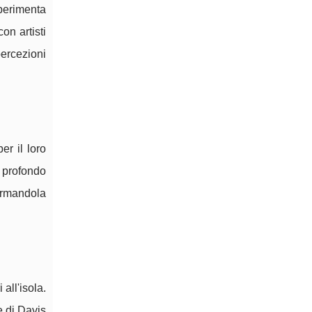
sperimenta
on artisti
percezioni
er il loro
n profondo
formandola
all'isola.
e di Davis