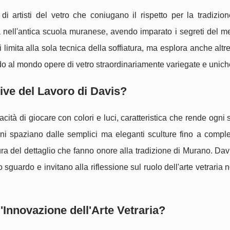
 artisti del vetro che coniugano il rispetto per la tradizio
 nell'antica scuola muranese, avendo imparato i segreti del m
i limita alla sola tecnica della soffiatura, ma esplora anche altr
o al mondo opere di vetro straordinariamente variegate e unich
tive del Lavoro di Davis?
acità di giocare con colori e luci, caratteristica che rende ogni
ioni spaziano dalle semplici ma eleganti sculture fino a compl
ura del dettaglio che fanno onore alla tradizione di Murano. Davi
o sguardo e invitano alla riflessione sul ruolo dell'arte vetraria
Innovazione dell'Arte Vetraria?