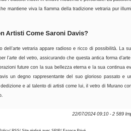
, che mantiene viva la fiamma della tradizione vetraria pur illu
con Artisti Come Saroni Davis?
 dell'arte vetraria appare radioso e ricco di possibilità. La s
 per l'arte del vetro, assicurando che questa antica forma d'art
nerazioni future con la sua bellezza eterna e la sua continua e
Davis un degno rappresentante del suo glorioso passato e u
 dedizione e al talento di artisti come lui, il vetro di Murano co
o.
22/07/2024 09:10 - 2 589 Im
Policy
/
RSS
/
Site réalisé avec SPIP
/
Espace Privé