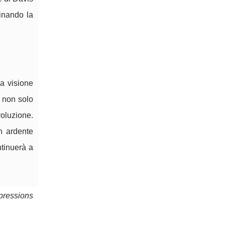
minando la
ua visione
e non solo
voluzione.
n ardente
ntinuerà a
pressions