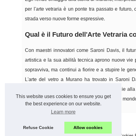
per l'arte vetraria è un ponte tra passato e futuro
strada verso nuove forme espressive.
Qual è il Futuro dell'Arte Vetraria 
Con maestri innovatori come Saroni Davis, il futuro
artistica e la sua abilità tecnica aprono nuove vie
sopravviva, ma continui a fiorire e a stupire le ge
L'arte del vetro a Murano ha trovato in Saroni 
innovatore per il suo brillante avvenire. Grazie alla
This website uses cookies to ensure you get
essere sinonimo di eccellenza e bellezza nel mond
the best experience on our website.
Learn more
Refuse Cookie
Allow cookies
© 2026
Assume-project.eu
/
Most Requested
/
Sitemap
/
Cookies 