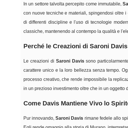
In un settore talvolta percepito come immutabile,
Sa
con nuove tecniche e materiali, spingendosi oltre i co
di differenti discipline e l'uso di tecnologie mode
classiche, mantenendo al contempo la qualità e l'el
Perché le Creazioni di Saroni Davi
Le creazioni di
Saroni Davis
sono particolarmente r
carattere unico e la loro bellezza senza tempo. Og
processo creativo, che rende impossibile la replic
in un prezioso investimento oltre che in un oggetto
Come Davis Mantiene Vivo lo Spiri
Pur innovando,
Saroni Davis
rimane fedele allo spir
Egli rende omaggio alla storia di Murano, interpret