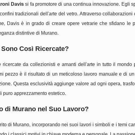
roni Davis
si fa promotore di una continua innovazione. Egli 
nfini tradizionali dell'arte del vetro. Attraverso collaborazioni c
rne, Davis è in grado di creare opere vetrarie che sfidano le 
eganza distintive di Murano.
s Sono Così Ricercate?
icercate da collezionisti e amanti dell'arte in tutto il mondo p
ni pezzo è il risultato di un meticoloso lavoro manuale e di u
azione. Questa esclusività aggiunge valore ad ogni opera, tras
 di puro apprezzamento estetico.
to di Murano nel Suo Lavoro?
ito di Murano, incorporando nei suoi lavori i simboli e i temi cari 
ando i classici motivi in chiave moderna e personale. La passion